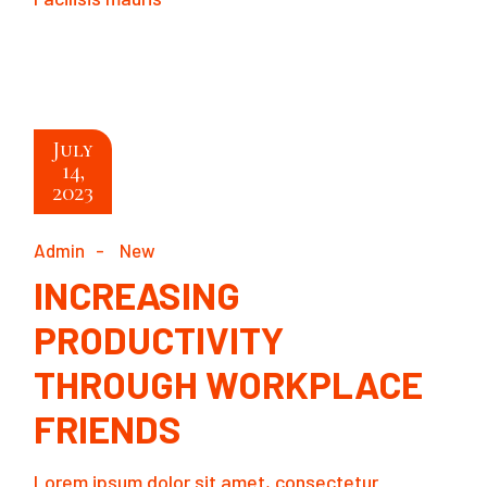
READ MORE
July
14,
2023
Admin
New
INCREASING
PRODUCTIVITY
THROUGH WORKPLACE
FRIENDS
Lorem ipsum dolor sit amet, consectetur