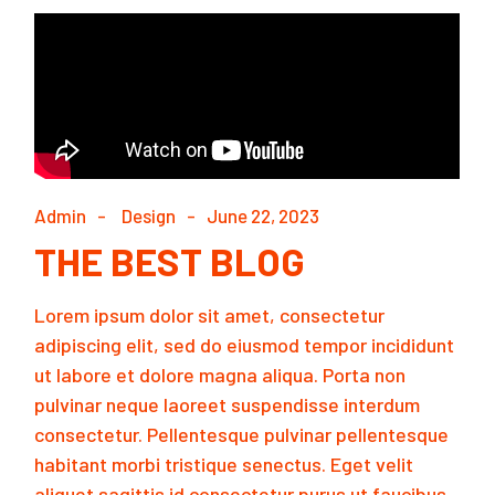
Admin
Design
June 22, 2023
THE BEST BLOG
Lorem ipsum dolor sit amet, consectetur
adipiscing elit, sed do eiusmod tempor incididunt
ut labore et dolore magna aliqua. Porta non
pulvinar neque laoreet suspendisse interdum
consectetur. Pellentesque pulvinar pellentesque
habitant morbi tristique senectus. Eget velit
aliquet sagittis id consectetur purus ut faucibus.