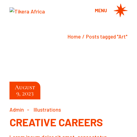
Skip
to
MENU
the
content
Home
Posts tagged "Art"
August
9, 2023
Admin
Illustrations
CREATIVE CAREERS
Lorem ipsum dolor sit amet, consectetur