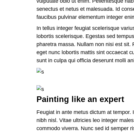
vulputate odio ut enim. Pellentesque habi
senectus et netus et malesuada. Id conse
faucibus pulvinar elementum integer en
In tellus integer feugiat scelerisque vari
lobortis scelerisque. Egestas sed tempus
pharetra massa. Nullam non nisi est sit. 
eget nunc lobortis mattis sint occaecat c
sunt in culpa qui officia deserunt molli an
Painting like an expert
Feugiat in ante metus dictum at tempor. I
nibh nisl. Vitae ultricies leo integer mal
commodo viverra. Nunc sed id semper ris