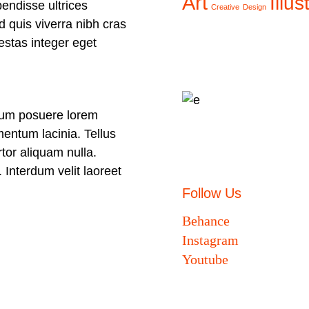
Art
Illus
endisse ultrices
Creative
Design
d quis viverra nibh cras
estas integer eget
dum posuere lorem
mentum lacinia. Tellus
rtor aliquam nulla.
. Interdum velit laoreet
Follow Us
Behance
Instagram
Youtube