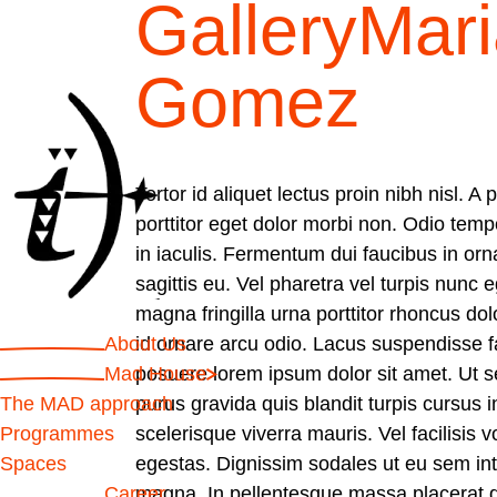
GalleryMar
Gomez
Tortor id aliquet lectus proin nibh nisl. A
porttitor eget dolor morbi non. Odio tempo
in iaculis. Fermentum dui faucibus in orn
sagittis eu. Vel pharetra vel turpis nunc 
magna fringilla urna porttitor rhoncus dolo
About Us
id ornare arcu odio. Lacus suspendisse 
Mad House
posuere lorem ipsum dolor sit amet. Ut s
The MAD approach
purus gravida quis blandit turpis cursus 
Programmes
scelerisque viverra mauris. Vel facilisis vo
Spaces
egestas. Dignissim sodales ut eu sem int
Career
magna. In pellentesque massa placerat du