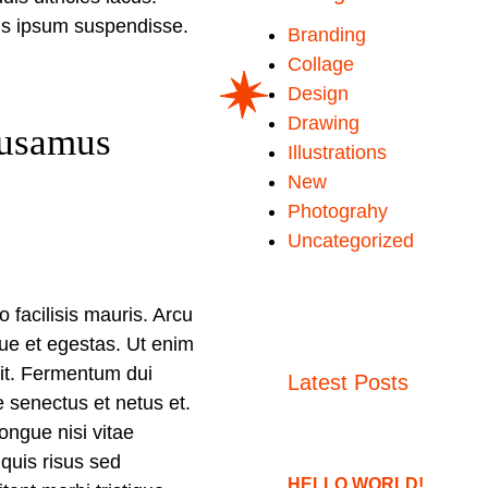
uis ipsum suspendisse.
Branding
Collage
Design
Drawing
cusamus
Illustrations
New
Photograhy
Uncategorized
o facilisis mauris. Arcu
que et egestas. Ut enim
dit. Fermentum dui
Latest Posts
e senectus et netus et.
Congue nisi vitae
 quis risus sed
HELLO WORLD!