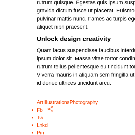
rutrum quisque. Egestas quis ipsum susp
gravida dictum fusce ut placerat. Euismo
pulvinar mattis nunc. Fames ac turpis eg
aliquet nibh praesent.
Unlock design creativity
Quam lacus suspendisse faucibus inter
ipsum dolor sit. Massa vitae tortor condi
rutrum tellus pellentesque eu tincidunt to
Viverra mauris in aliquam sem fringilla ut
id donec ultrices tincidunt arcu.
Art
Illustrations
Photography
Fb
Tw
Lnkd
Pin