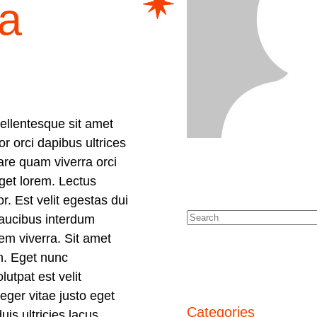
ia
 pellentesque sit amet
r orci dapibus ultrices
are quam viverra orci
eget lorem. Lectus
r. Est velit egestas dui
faucibus interdum
em viverra. Sit amet
in. Eget nunc
lutpat est velit
eger vitae justo eget
Categories
is ultricies lacus.