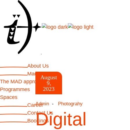
About Us
Mad House
August
The MAD approach
9,
2023
Programmes
Spaces
Admin
Photograhy
Career
Digital
Contact Us
Bookings