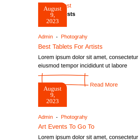
Next post
August
Related Posts
9,
2023
Admin
Photograhy
Best Tablets For Artists
Lorem ipsum dolor sit amet, consectetur a
eiusmod tempor incididunt ut labore
Read More
August
9,
2023
Admin
Photograhy
Art Events To Go To
Lorem ipsum dolor sit amet, consectetur a