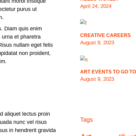
tant morbi tristique
April 24, 2024
ctetur purus ut
im.
us. Diam quis enim
CREATIVE CAREERS
 urna et pharetra
August 9, 2023
Risus nullam eget felis
upidatat non proident,
im.
ART EVENTS TO GO TO
August 9, 2023
d aliquet lectus proin
Tags
esuada nunc vel risus
us in hendrerit gravida