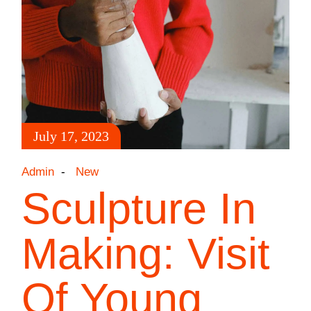
July 17, 2023
Admin
New
Sculpture In
Making: Visit
Of Young