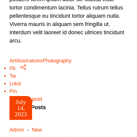
tortor condimentum lacinia. Tellus rutrum tellus
pellentesque eu tincidunt tortor aliquam nulla.
Viverra mauris in aliquam sem fringilla ut.
Interdum velit laoreet id donec ultrices tincidunt
arcu.
Art
Illustrations
Photography
Fb
Tw
Lnkd
Pin
Prev post
July
Related Posts
14,
2023
Admin
New