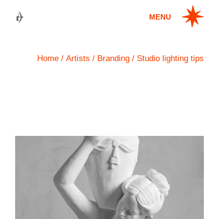
MENU
Home
Artists
Branding
Studio lighting tips